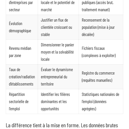
d’entreprises par
locale et le potentiel de
publiques (accès brut,
secteur
marché
traitement manuel)
Justifier un flux de
Recensement de la
Évolution
clientèle croissant ou
population (mise à jour
démographique
stable
décalée)
Dimensionner le panier
Revenu médian
Fichiers fiscaux
moyen et la solvabilité
par zone
(complexes à exploiter)
locale
Taux de
Évaluer le dynamisme
Registre du commerce
création/radiation
entrepreneurial du
(requêtes manuelles)
d’établissements
territoire
Répartition
Identifier les filières
Statistiques nationales de
sectorielle de
dominantes et les
l’emploi (données
l’emploi
opportunités
agrégées)
La différence tient à la mise en forme. Les données brutes