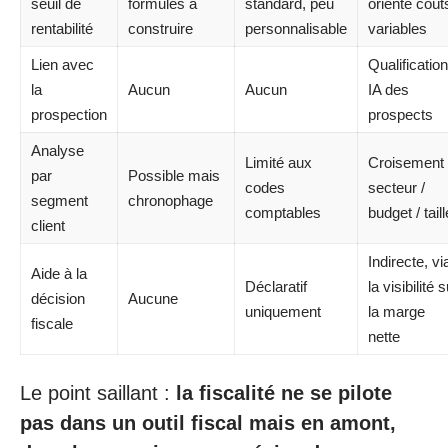
seuil de
formules à
standard, peu
orienté coût
rentabilité
construire
personnalisable
variables
Lien avec
Qualification
la
Aucun
Aucun
IA des
prospection
prospects
Analyse
Limité aux
Croisement
par
Possible mais
codes
secteur /
segment
chronophage
comptables
budget / taill
client
Indirecte, vi
Aide à la
Déclaratif
la visibilité 
décision
Aucune
uniquement
la marge
fiscale
nette
Le point saillant :
la fiscalité ne se pilote
pas dans un outil fiscal mais en amont,